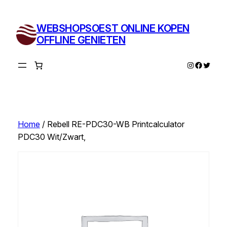
Ga
naar
WEBSHOPSOEST ONLINE KOPEN
de
OFFLINE GENIETEN
inhoud
Instagram
Facebo
Twitte
Home
/ Rebell RE-PDC30-WB Printcalculator
PDC30 Wit/Zwart,