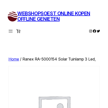
Ga
naar
WEBSHOPSOEST ONLINE KOPEN
de
OFFLINE GENIETEN
inhoud
Instagram
Facebo
Twitte
Home
/ Ranex RA-5000154 Solar Tuinlamp 3 Led,