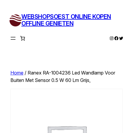
Ga
naar
WEBSHOPSOEST ONLINE KOPEN
de
OFFLINE GENIETEN
inhoud
Instagram
Facebo
Twitte
Home
/ Ranex RA-1004236 Led Wandlamp Voor
Buiten Met Sensor 0.5 W 60 Lm Grijs,