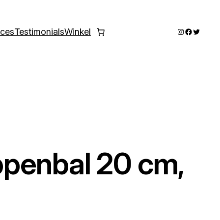
Instagram
Faceboo
Twitter
ices
Testimonials
Winkel
penbal 20 cm,