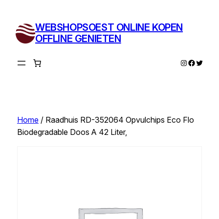
Ga
naar
WEBSHOPSOEST ONLINE KOPEN
de
OFFLINE GENIETEN
inhoud
Instagram
Facebo
Twitte
Home
/ Raadhuis RD-352064 Opvulchips Eco Flo
Biodegradable Doos A 42 Liter,