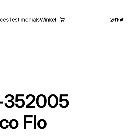
Instagram
Faceboo
Twitter
ices
Testimonials
Winkel
D-352005
co Flo