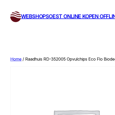
Ga
naar
WEBSHOPSOEST ONLINE KOPEN OFFLI
de
inhoud
Home
/ Raadhuis RD-352005 Opvulchips Eco Flo Biodeg