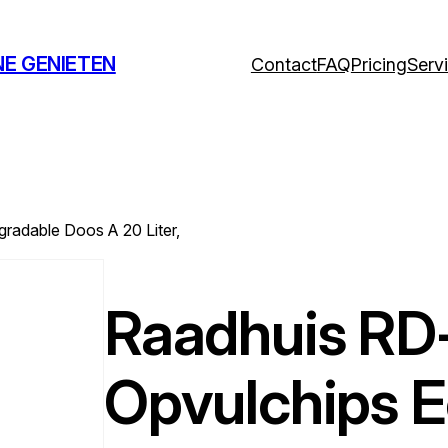
NE GENIETEN
Contact
FAQ
Pricing
Serv
radable Doos A 20 Liter,
Raadhuis R
Opvulchips E