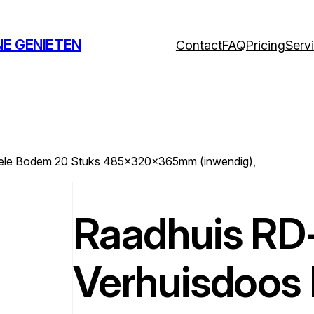
NE GENIETEN
Contact
FAQ
Pricing
Serv
bele Bodem 20 Stuks 485x320x365mm (inwendig),
Raadhuis RD
Verhuisdoos