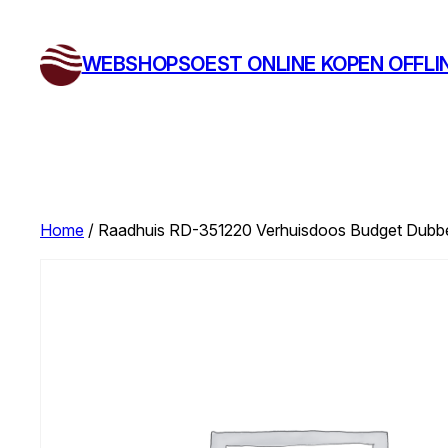
Ga
naar
WEBSHOPSOEST ONLINE KOPEN OFFLI
de
inhoud
Home
/ Raadhuis RD-351220 Verhuisdoos Budget Dub