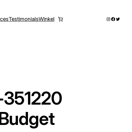
Instagram
Faceboo
Twitter
ices
Testimonials
Winkel
-351220
 Budget