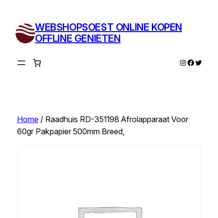
Ga
naar
WEBSHOPSOEST ONLINE KOPEN
de
OFFLINE GENIETEN
inhoud
Instagram
Facebo
Twitte
Home
/ Raadhuis RD-351198 Afrolapparaat Voor
60gr Pakpapier 500mm Breed,