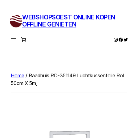
Ga
naar
WEBSHOPSOEST ONLINE KOPEN
de
OFFLINE GENIETEN
inhoud
Instagram
Facebo
Twitte
Home
/ Raadhuis RD-351149 Luchtkussenfolie Rol
50cm X 5m,