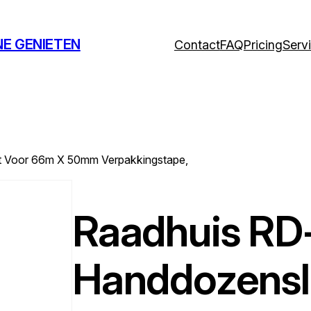
NE GENIETEN
Contact
FAQ
Pricing
Serv
t Voor 66m X 50mm Verpakkingstape,
Raadhuis RD
Handdozenslu