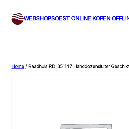
Ga
naar
WEBSHOPSOEST ONLINE KOPEN OFFLI
de
inhoud
Home
/ Raadhuis RD-351147 Handdozensluiter Geschik