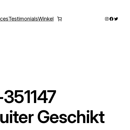
Instagram
Faceboo
Twitter
ices
Testimonials
Winkel
-351147
iter Geschikt