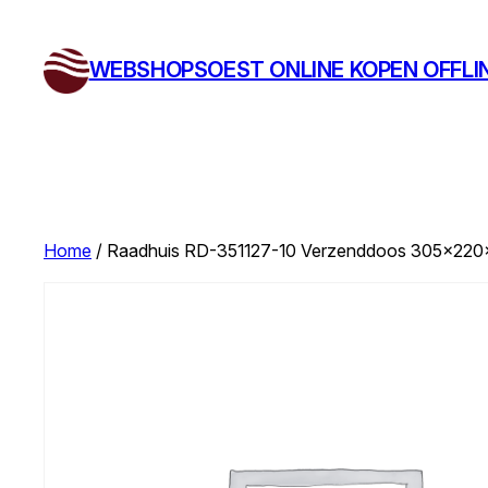
Ga
naar
WEBSHOPSOEST ONLINE KOPEN OFFLI
de
inhoud
Home
/ Raadhuis RD-351127-10 Verzenddoos 305x220