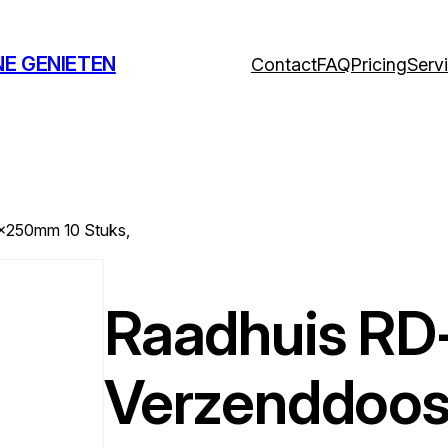
NE GENIETEN
Contact
FAQ
Pricing
Serv
x250mm 10 Stuks,
Raadhuis RD
Verzenddoo