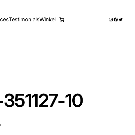
Instagram
Faceboo
Twitter
ices
Testimonials
Winkel
-351127-10
s