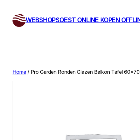
Ga
naar
WEBSHOPSOEST ONLINE KOPEN OFFLI
de
inhoud
Home
/ Pro Garden Ronden Glazen Balkon Tafel 60x7