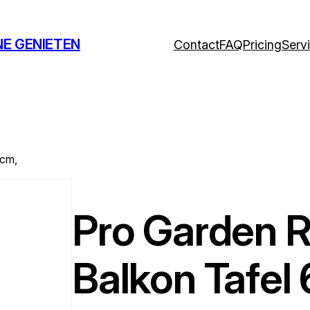
NE GENIETEN
Contact
FAQ
Pricing
Serv
0cm,
Pro Garden 
Balkon Tafel