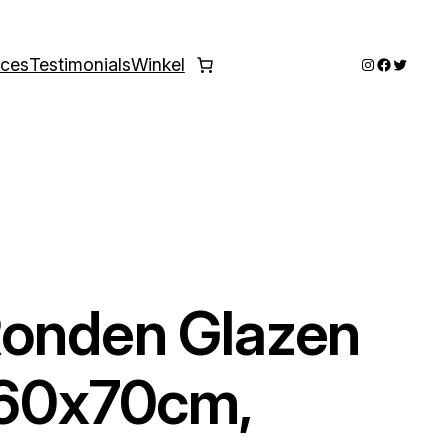
Instagram
Faceboo
Twitter
ices
Testimonials
Winkel
Ronden Glazen
 60x70cm,