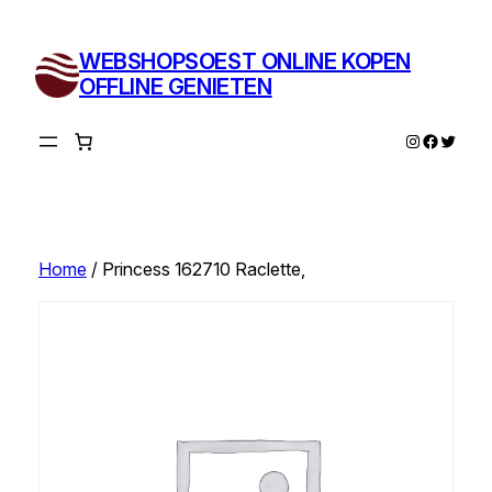
Ga
naar
WEBSHOPSOEST ONLINE KOPEN
de
OFFLINE GENIETEN
inhoud
Instagram
Facebo
Twitte
Home
/ Princess 162710 Raclette,