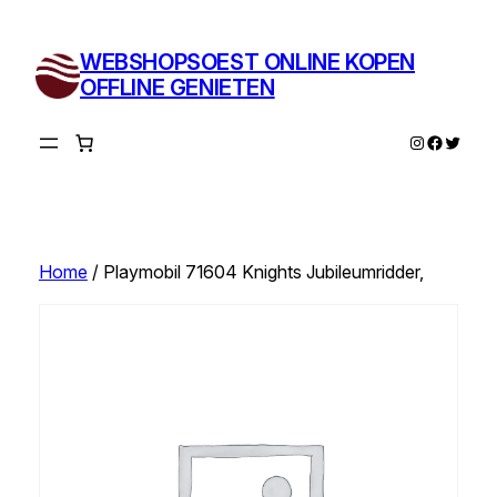
Ga
naar
WEBSHOPSOEST ONLINE KOPEN
de
OFFLINE GENIETEN
inhoud
Instagram
Facebo
Twitte
Home
/ Playmobil 71604 Knights Jubileumridder,