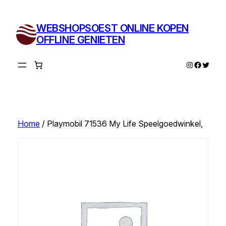
Ga
naar
WEBSHOPSOEST ONLINE KOPEN
de
OFFLINE GENIETEN
inhoud
Instagram
Facebo
Twitte
Home
/ Playmobil 71536 My Life Speelgoedwinkel,