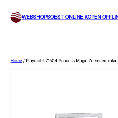
Ga
naar
WEBSHOPSOEST ONLINE KOPEN OFFLI
de
inhoud
Home
/ Playmobil 71504 Princess Magic Zeemeerminkin