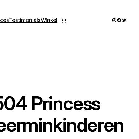
Instagram
Faceboo
Twitter
ices
Testimonials
Winkel
504 Princess
erminkinderen