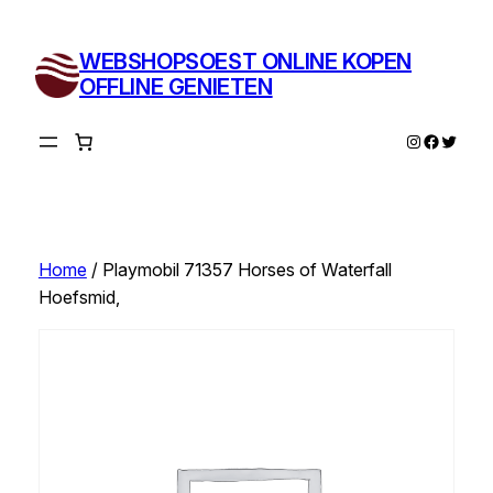
Ga
naar
WEBSHOPSOEST ONLINE KOPEN
de
OFFLINE GENIETEN
inhoud
Instagram
Facebo
Twitte
Home
/ Playmobil 71357 Horses of Waterfall
Hoefsmid,