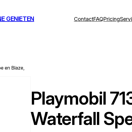
NE GENIETEN
Contact
FAQ
Pricing
Serv
oe en Blaze,
Playmobil 71
Waterfall Sp