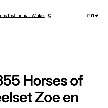
Instagram
Faceboo
Twitter
ices
Testimonials
Winkel
355 Horses of
eelset Zoe en