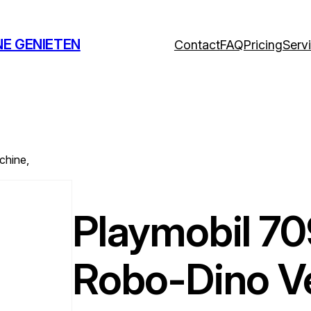
NE GENIETEN
Contact
FAQ
Pricing
Serv
chine,
Playmobil 70
Robo-Dino V