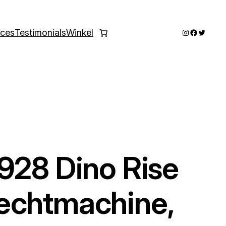
Instagram
Faceboo
Twitter
ices
Testimonials
Winkel
928 Dino Rise
echtmachine,