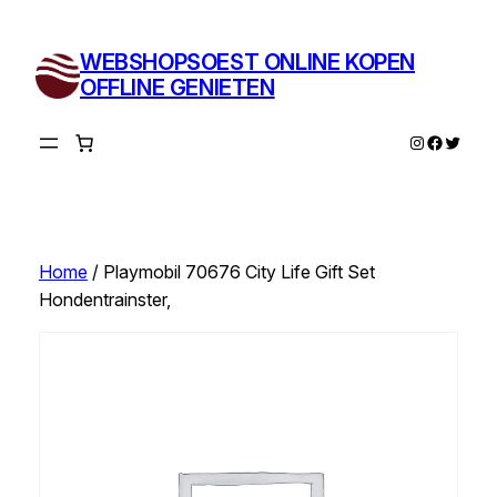
Ga
naar
WEBSHOPSOEST ONLINE KOPEN
de
OFFLINE GENIETEN
inhoud
Instagram
Facebo
Twitte
Home
/ Playmobil 70676 City Life Gift Set
Hondentrainster,