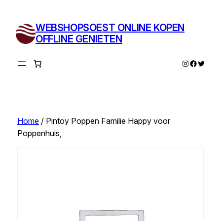
Ga
naar
WEBSHOPSOEST ONLINE KOPEN
de
OFFLINE GENIETEN
inhoud
Instagram
Facebo
Twitte
Home
/ Pintoy Poppen Familie Happy voor
Poppenhuis,