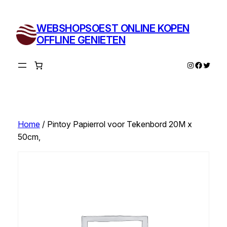
Ga
naar
WEBSHOPSOEST ONLINE KOPEN
de
OFFLINE GENIETEN
inhoud
Instagram
Facebo
Twitte
Home
/ Pintoy Papierrol voor Tekenbord 20M x
50cm,