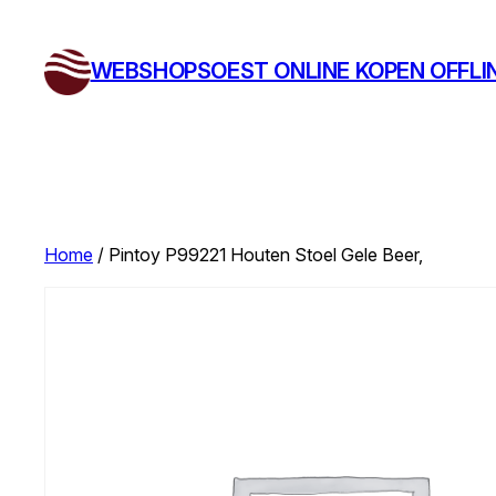
Ga
naar
WEBSHOPSOEST ONLINE KOPEN OFFLI
de
inhoud
Home
/ Pintoy P99221 Houten Stoel Gele Beer,