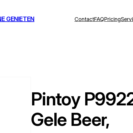
NE GENIETEN
Contact
FAQ
Pricing
Serv
Pintoy P9922
Gele Beer,