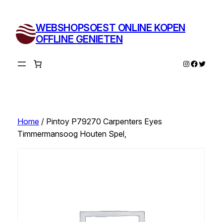
Ga
naar
WEBSHOPSOEST ONLINE KOPEN
de
OFFLINE GENIETEN
inhoud
Instagram
Facebo
Twitte
Home
/ Pintoy P79270 Carpenters Eyes
Timmermansoog Houten Spel,