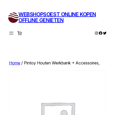
Ga
naar
WEBSHOPSOEST ONLINE KOPEN
de
OFFLINE GENIETEN
inhoud
Instagram
Facebo
Twitte
Home
/ Pintoy Houten Werkbank + Accessoires,