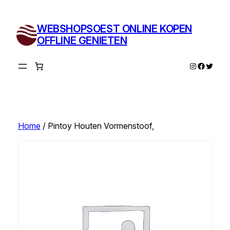
Ga
naar
WEBSHOPSOEST ONLINE KOPEN
de
OFFLINE GENIETEN
inhoud
Instagram
Facebo
Twitte
Home
/ Pintoy Houten Vormenstoof,