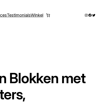
Instagram
Faceboo
Twitter
ices
Testimonials
Winkel
n Blokken met
ters,