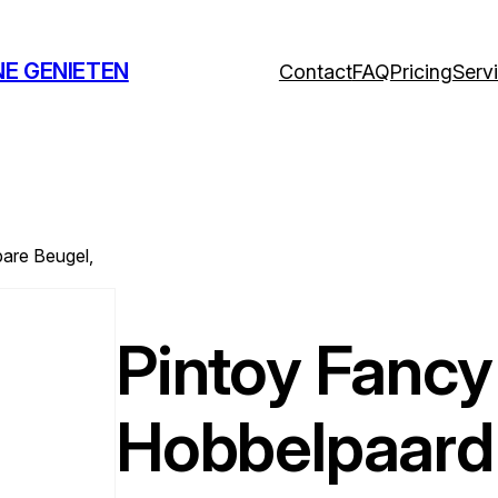
NE GENIETEN
Contact
FAQ
Pricing
Serv
are Beugel,
Pintoy Fancy
Hobbelpaard