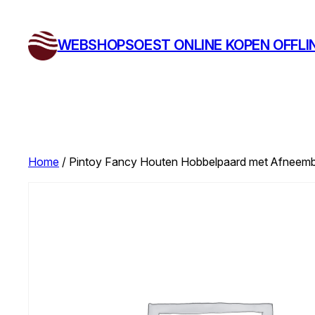
Ga
naar
WEBSHOPSOEST ONLINE KOPEN OFFLI
de
inhoud
Home
/ Pintoy Fancy Houten Hobbelpaard met Afneemb