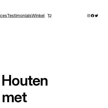
Instagram
Faceboo
Twitter
ices
Testimonials
Winkel
 Houten
 met