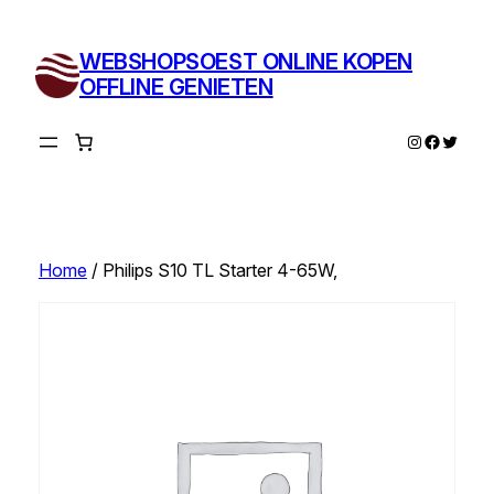
Ga
naar
WEBSHOPSOEST ONLINE KOPEN
de
OFFLINE GENIETEN
inhoud
Instagram
Facebo
Twitte
Home
/ Philips S10 TL Starter 4-65W,