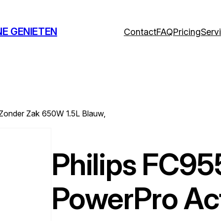
NE GENIETEN
Contact
FAQ
Pricing
Serv
 Zonder Zak 650W 1.5L Blauw,
Philips FC9
PowerPro Act