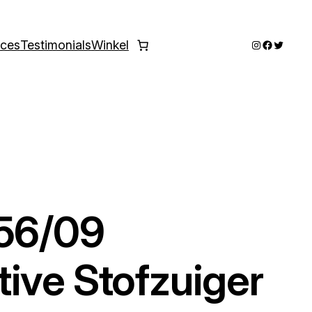
Instagram
Faceboo
Twitter
ices
Testimonials
Winkel
556/09
ive Stofzuiger