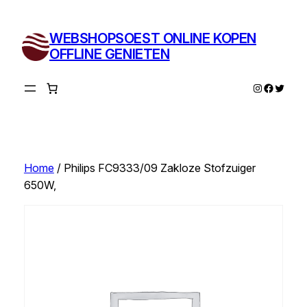
Ga
naar
WEBSHOPSOEST ONLINE KOPEN
de
OFFLINE GENIETEN
inhoud
Instagram
Facebo
Twitte
Home
/ Philips FC9333/09 Zakloze Stofzuiger
650W,