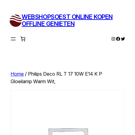
Ga
naar
WEBSHOPSOEST ONLINE KOPEN
de
OFFLINE GENIETEN
inhoud
Instagram
Facebo
Twitte
Home
/ Philips Deco RL T 17 10W E14 K P
Gloeilamp Warm Wit,