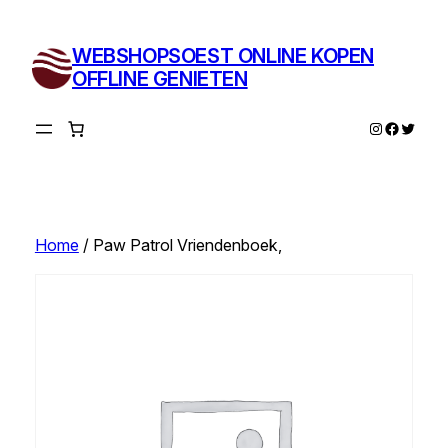
Ga
naar
WEBSHOPSOEST ONLINE KOPEN
de
OFFLINE GENIETEN
inhoud
Instagram
Facebo
Twitte
Home
/ Paw Patrol Vriendenboek,