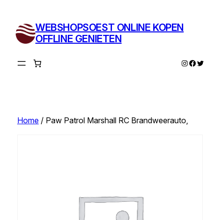
Ga
naar
WEBSHOPSOEST ONLINE KOPEN
de
OFFLINE GENIETEN
inhoud
Instagram
Facebo
Twitte
Home
/ Paw Patrol Marshall RC Brandweerauto,