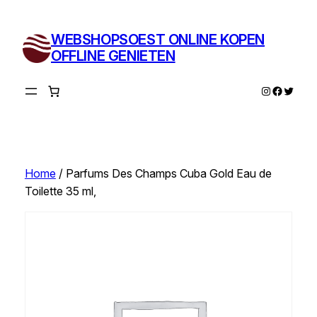
Ga
naar
WEBSHOPSOEST ONLINE KOPEN
de
OFFLINE GENIETEN
inhoud
Instagram
Facebo
Twitte
Home
/ Parfums Des Champs Cuba Gold Eau de
Toilette 35 ml,