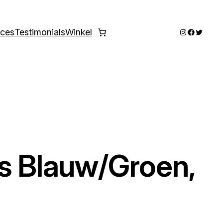
Instagram
Faceboo
Twitter
ices
Testimonials
Winkel
’s Blauw/Groen,