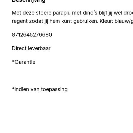
Met deze stoere paraplu met dino’s blijf jij wel d
regent zodat jij hem kunt gebruiken. Kleur: blauw/
8712645276680
Direct leverbaar
*Garantie
*indien van toepassing