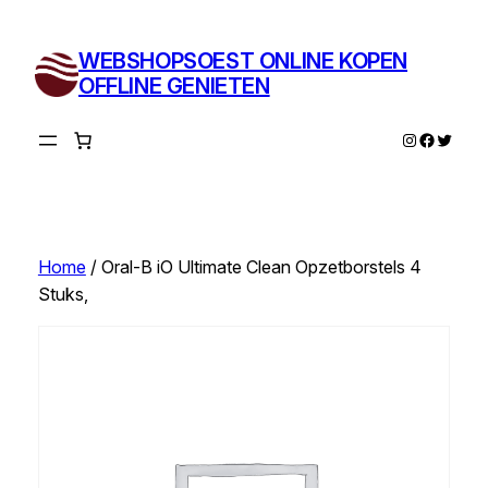
Ga
naar
WEBSHOPSOEST ONLINE KOPEN
de
OFFLINE GENIETEN
inhoud
Instagram
Facebo
Twitte
Home
/ Oral-B iO Ultimate Clean Opzetborstels 4
Stuks,