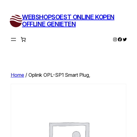
Ga
naar
WEBSHOPSOEST ONLINE KOPEN
de
OFFLINE GENIETEN
inhoud
Instagram
Facebo
Twitte
Home
/ Oplink OPL-SP1 Smart Plug,