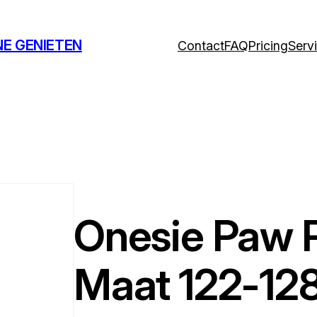
NE GENIETEN
Contact
FAQ
Pricing
Serv
Onesie Paw P
Maat 122-128