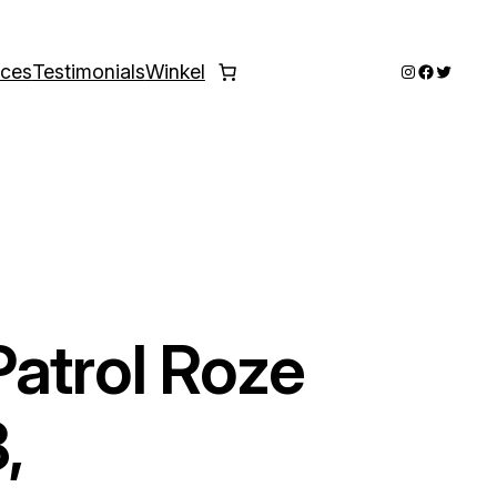
Instagram
Faceboo
Twitter
ices
Testimonials
Winkel
atrol Roze
,