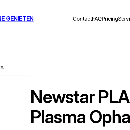
NE GENIETEN
Contact
FAQ
Pricing
Serv
m,
Newstar P
Plasma Opha