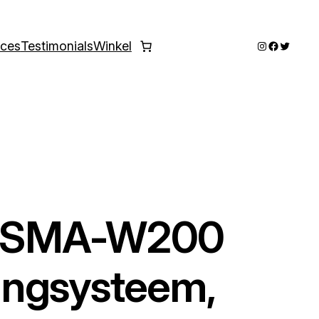
Instagram
Faceboo
Twitter
ices
Testimonials
Winkel
LASMA-W200
ngsysteem,