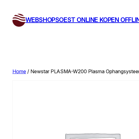
Ga
naar
WEBSHOPSOEST ONLINE KOPEN OFFLI
de
inhoud
Home
/ Newstar PLASMA-W200 Plasma Ophangsystee