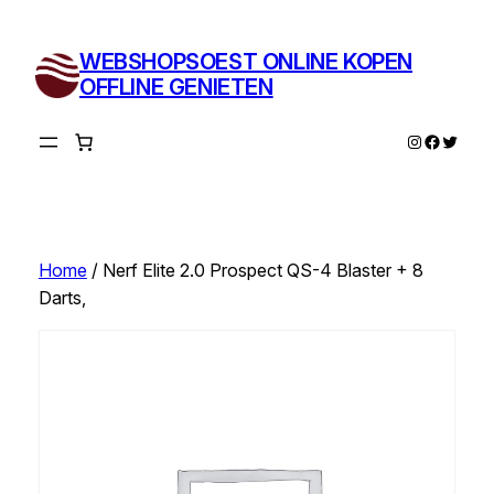
Ga
naar
WEBSHOPSOEST ONLINE KOPEN
de
OFFLINE GENIETEN
inhoud
Instagram
Facebo
Twitte
Home
/ Nerf Elite 2.0 Prospect QS-4 Blaster + 8
Darts,