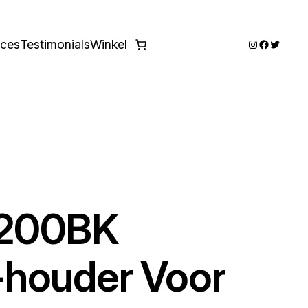
Instagram
Faceboo
Twitter
ices
Testimonials
Winkel
T200BK
houder Voor