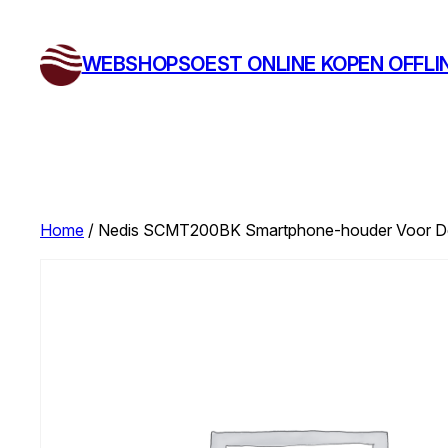
Ga
naar
WEBSHOPSOEST ONLINE KOPEN OFFLI
de
inhoud
Home
/ Nedis SCMT200BK Smartphone-houder Voor De 