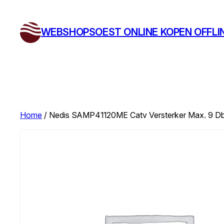
Ga
naar
WEBSHOPSOEST ONLINE KOPEN OFFLI
de
inhoud
Home
/ Nedis SAMP41120ME Catv Versterker Max. 9 Db V