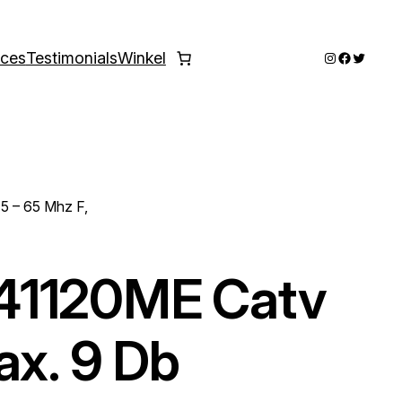
Instagram
Faceboo
Twitter
ices
Testimonials
Winkel
5 – 65 Mhz F,
41120ME Catv
ax. 9 Db