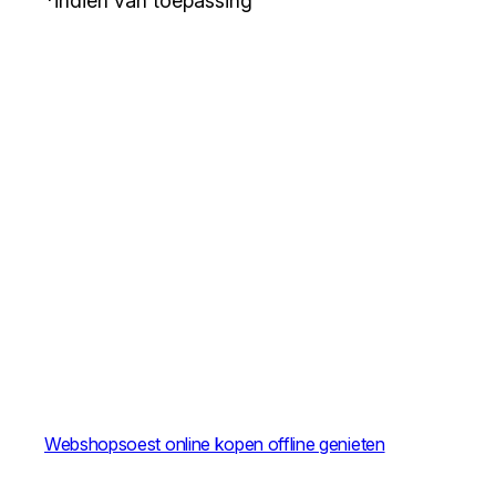
*indien van toepassing
Webshopsoest online kopen offline genieten