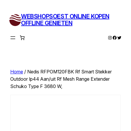
Ga
naar
WEBSHOPSOEST ONLINE KOPEN
de
OFFLINE GENIETEN
inhoud
Instagram
Facebo
Twitte
Home
/ Nedis RFPOM120FBK Rf Smart Stekker
Outdoor Ip44 Aan/uit Rf Mesh Range Extender
Schuko Type F 3680 W,