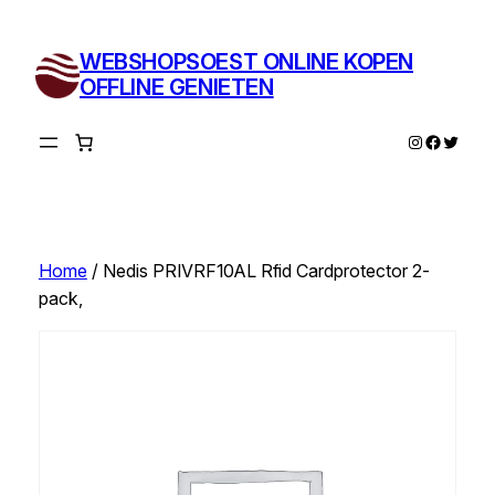
Ga
naar
WEBSHOPSOEST ONLINE KOPEN
de
OFFLINE GENIETEN
inhoud
Instagram
Facebo
Twitte
Home
/ Nedis PRIVRF10AL Rfid Cardprotector 2-
pack,