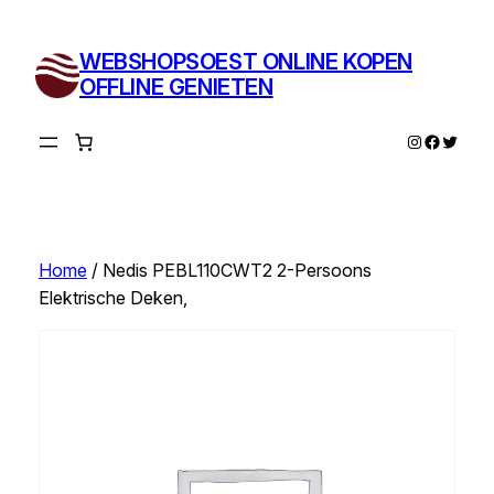
Ga
naar
WEBSHOPSOEST ONLINE KOPEN
de
OFFLINE GENIETEN
inhoud
Instagram
Facebo
Twitte
Home
/ Nedis PEBL110CWT2 2-Persoons
Elektrische Deken,