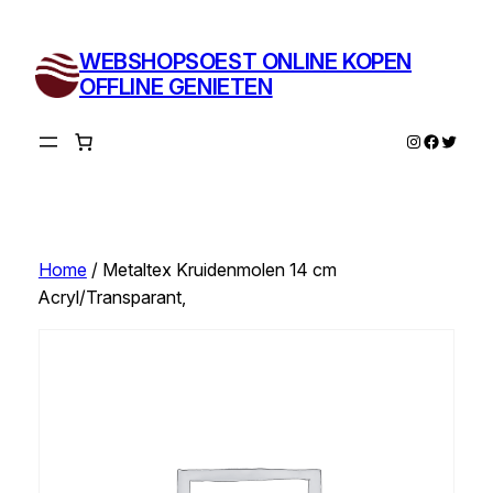
Ga
naar
WEBSHOPSOEST ONLINE KOPEN
de
OFFLINE GENIETEN
inhoud
Instagram
Facebo
Twitte
Home
/ Metaltex Kruidenmolen 14 cm
Acryl/Transparant,