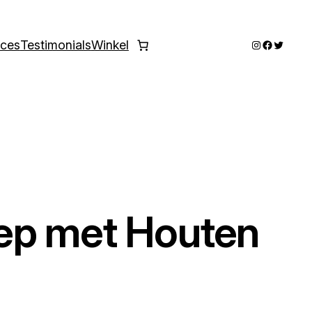
Instagram
Faceboo
Twitter
ices
Testimonials
Winkel
ep met Houten