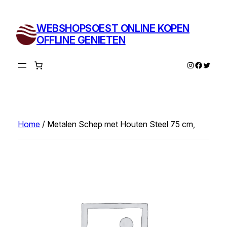
Ga
naar
WEBSHOPSOEST ONLINE KOPEN
de
OFFLINE GENIETEN
inhoud
Instagram
Facebo
Twitte
Home
/ Metalen Schep met Houten Steel 75 cm,