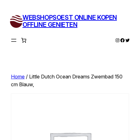
Ga
naar
WEBSHOPSOEST ONLINE KOPEN
de
OFFLINE GENIETEN
inhoud
Instagram
Facebo
Twitte
Home
/ Little Dutch Ocean Dreams Zwembad 150
cm Blauw,